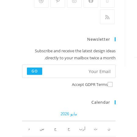
Newsletter
Subscribe and receive the latest design ideas
directly to your mailbox twice a month.
GO
Accept GDPR Terms
Calendar
مايو 2026
ن
ث
أرب
خ
ج
س
د