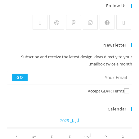
Follow Us
Newsletter
Subscribe and receive the latest design ideas directly to your
mailbox twice a month.
GO
Accept GDPR Terms
Calendar
أبريل 2026
ن
ث
أرب
خ
ج
س
د