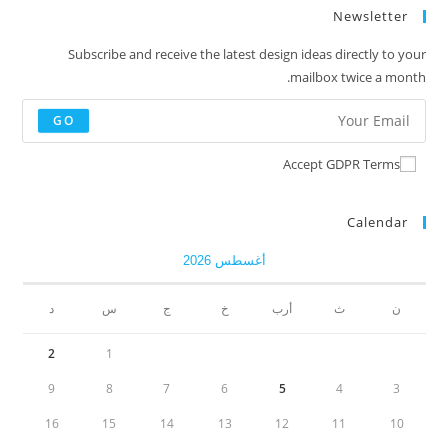
Newsletter
Subscribe and receive the latest design ideas directly to your
mailbox twice a month.
GO
Accept GDPR Terms
Calendar
أغسطس 2026
ن
ث
أرب
خ
ج
س
د
2
1
9
8
7
6
5
4
3
16
15
14
13
12
11
10