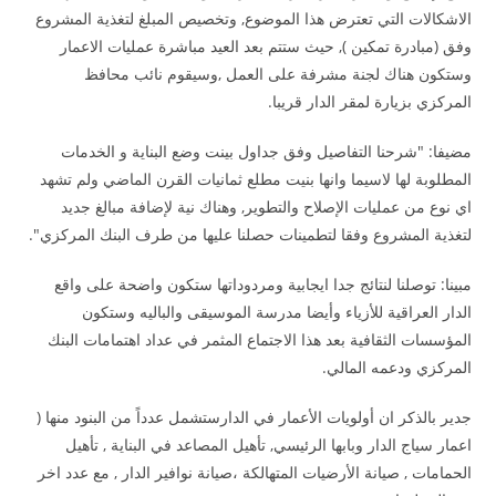
الاشكالات التي تعترض هذا الموضوع, وتخصيص المبلغ لتغذية المشروع
وفق (مبادرة تمكين ), حيث ستتم بعد العيد مباشرة عمليات الاعمار
وستكون هناك لجنة مشرفة على العمل ,وسيقوم نائب محافظ
المركزي بزيارة لمقر الدار قريبا.
مضيفا: "شرحنا التفاصيل وفق جداول بينت وضع البناية و الخدمات
المطلوبة لها لاسيما وانها بنيت مطلع ثمانيات القرن الماضي ولم تشهد
اي نوع من عمليات الإصلاح والتطوير, وهناك نية لإضافة مبالغ جديد
لتغذية المشروع وفقا لتطمينات حصلنا عليها من طرف البنك المركزي".
مبينا: توصلنا لنتائج جدا ايجابية ومردوداتها ستكون واضحة على واقع
الدار العراقية للأزياء وأيضا مدرسة الموسيقى والباليه وستكون
المؤسسات الثقافية بعد هذا الاجتماع المثمر في عداد اهتمامات البنك
المركزي ودعمه المالي.
جدير بالذكر ان أولويات الأعمار في الدارستشمل عدداً من البنود منها (
اعمار سياج الدار وبابها الرئيسي, تأهيل المصاعد في البناية , تأهيل
الحمامات , صيانة الأرضيات المتهالكة ،صيانة نوافير الدار , مع عدد اخر