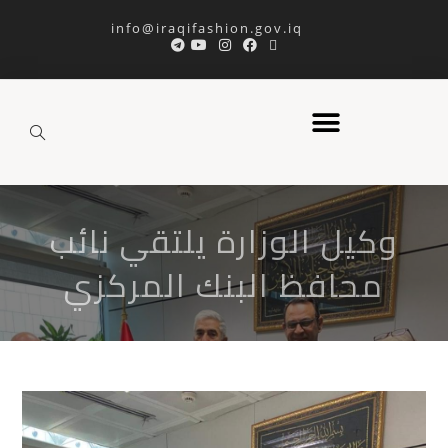
info@iraqifashion.gov.iq
وكيل الوزارة يلتقي نائب
محافظ البنك المركزي