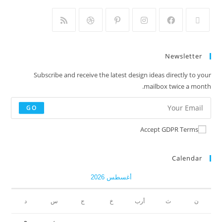
Newsletter
Subscribe and receive the latest design ideas directly to your
mailbox twice a month.
GO
Accept GDPR Terms
Calendar
أغسطس 2026
ن
ث
أرب
خ
ج
س
د