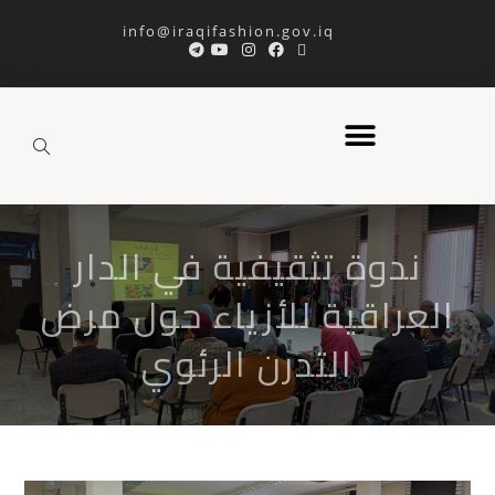
info@iraqifashion.gov.iq
ندوة تثقيفية في الدار
العراقية للأزياء حول مرض
التدرن الرئوي