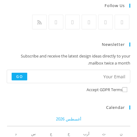
Follow Us
Newsletter
Subscribe and receive the latest design ideas directly to your
mailbox twice a month.
GO
Accept GDPR Terms
Calendar
أغسطس 2026
ن
ث
أرب
خ
ج
س
د