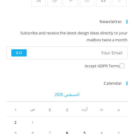
Newsletter
Subscribe and receive the latest design ideas directly to your
mailbox twice a month.
GO
Accept GDPR Terms
Calendar
أغسطس 2026
ن
ث
أرب
خ
ج
س
د
2
1
9
8
7
6
5
4
3