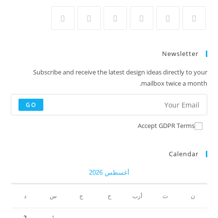
Newsletter
Subscribe and receive the latest design ideas directly to your
mailbox twice a month.
GO
Accept GDPR Terms
Calendar
أغسطس 2026
ن
ث
أرب
خ
ج
س
د
2
1