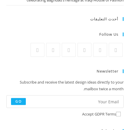
celebrating Baghdad’s heritage at Iraqi House of Fashion
أحدث التعليقات
Follow Us
Newsletter
Subscribe and receive the latest design ideas directly to your
mailbox twice a month.
GO
Accept GDPR Terms