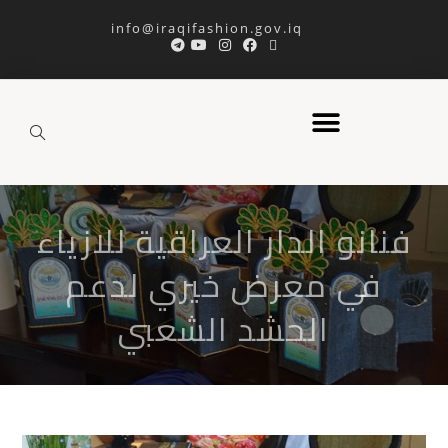
info@iraqifashion.gov.iq
فنانو الدار العراقية للازياء
في معرض خيري لدعم
الحشد الشعبي