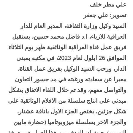
علي مطر خلف
تصوير: علي جعفر
السيد وكيل وزارة الثقافة، المدير العام للدار
العراقية للازياء، ا.د فاضل محمد حسين، يستقبل
فريق عمل قناة العراقية الوثائقية ظهر يوم الثلاثاء
الموافق 26 ايلول لعام 2023، في مكتبه بمبنى
الدار، ورحب السيد الوكيل بفريق عمل القناة،
معبرا عن سعادته ورغبته في مد جسور التعاون
والتواصل معهم، وقد تم خلال اللقاء الاتفاق بشكل
مبدئي على انتاج سلسلة من الافلام الوثائقية على
شكل جزئين، يختص الجزء الاول باناقة عشتار،
والجزء الاخر بسلسلة ميزوبوتاميا (حضارة مابين
النهرين)، حيث ان الهدف من هذا العمل هو معرفة