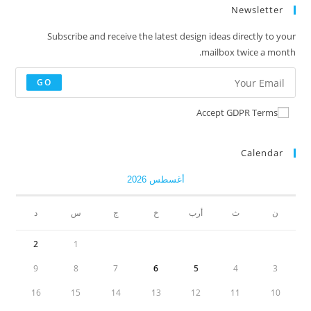
Newsletter
Subscribe and receive the latest design ideas directly to your
mailbox twice a month.
GO
Accept GDPR Terms
Calendar
أغسطس 2026
ن
ث
أرب
خ
ج
س
د
2
1
9
8
7
6
5
4
3
16
15
14
13
12
11
10