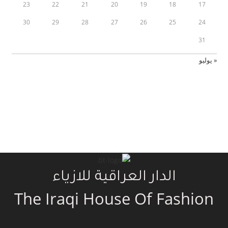
23
22
21
20
19
18
17
30
29
28
27
26
25
24
31
« يوليو
الدار العراقية للازياء
The Iraqi House Of Fashion