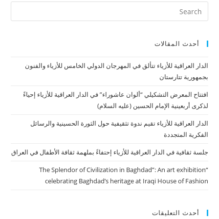
أحدث المقالات
الدار العراقية للأزياء تتألق في المهرجان الدولي الخامس للأزياء والفنون
بجمهورية تتارستان
افتتاح المعرض التشكيلي “ألوان عاشوراء” في الدار العراقية للأزياء إحياءً
لذكرى أربعينية الإمام الحسين (عليه السلام)
الدار العراقية للأزياء تقيم ندوة تثقيفية حول الثورة الحسينية والرسائل
الفكرية المتجددة
جلسة ثقافية في الدار العراقية للأزياء إحتفاءً بملهمة ثقافة الأطفال في العراق
“The Splendor of Civilization in Baghdad”: An art exhibition
celebrating Baghdad’s heritage at Iraqi House of Fashion
أحدث التعليقات