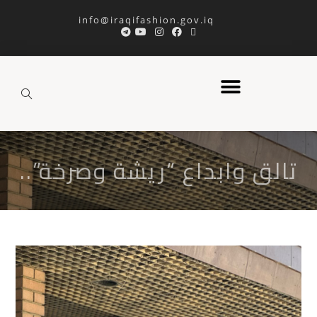
info@iraqifashion.gov.iq
تالق وابداع “ريشة وصرخة”..