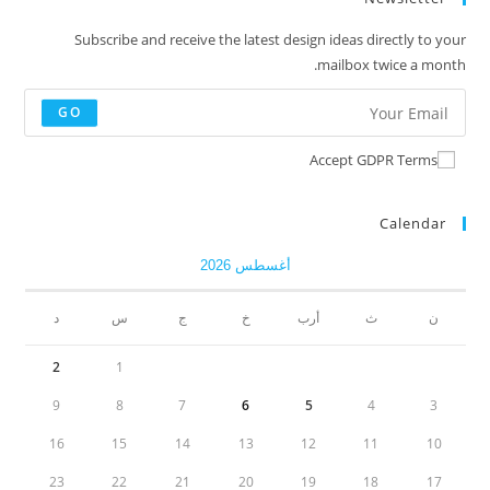
Subscribe and receive the latest design ideas directly to your
mailbox twice a month.
GO
Accept GDPR Terms
Calendar
أغسطس 2026
ن
ث
أرب
خ
ج
س
د
2
1
9
8
7
6
5
4
3
16
15
14
13
12
11
10
23
22
21
20
19
18
17