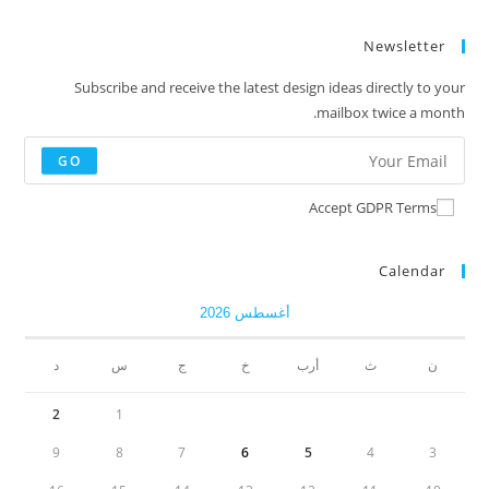
Newsletter
Subscribe and receive the latest design ideas directly to your
mailbox twice a month.
GO
Accept GDPR Terms
Calendar
أغسطس 2026
ن
ث
أرب
خ
ج
س
د
2
1
9
8
7
6
5
4
3