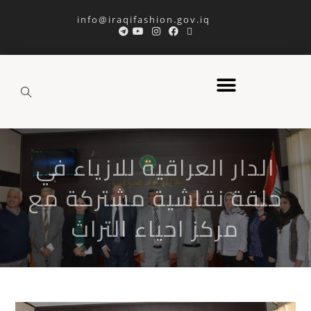
info@iraqifashion.gov.iq
الدار العراقية للازياء في
حلقة نقاشية مشتركة مع
مركز احياء التراث