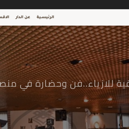
الرئيسية
عن الدار
الاقس
اقية للازياء..فن وحضارة في منص