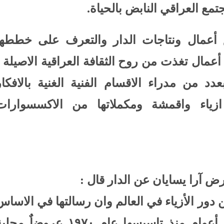
ع العراقي النابض بالحياة.
يق أعمال ونتاجات الدار والتعرف على خططها
أعمال تغذت من روح الثقافة العراقية الاصيلة ،
د من مدراء الاقسام الفنية الغنية بالافكار
ازياء واقمشة ومكملاتها من الاكسسوارات
 آرا يسايان عن الدار قال :
ين دور الأزياء في العالم وان رسالتها في الاساس
ثقافية وتاريخية فقد قدمت على مدى أعوام منذ تاسيسها عام ١٩٧٠ عروضاٌ م