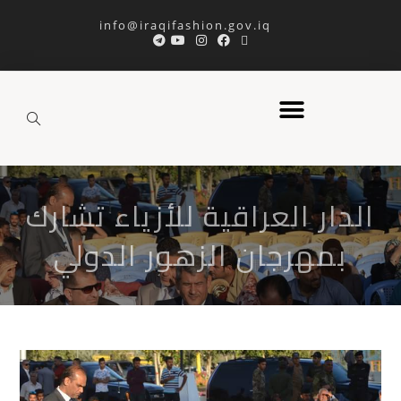
info@iraqifashion.gov.iq
الدار العراقية للأزياء تشارك
بمهرجان الزهور الدولي