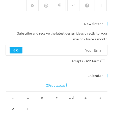
Newsletter
Subscribe and receive the latest design ideas directly to your
mailbox twice a month.
GO
Accept GDPR Terms
Calendar
أغسطس 2026
ن
ث
أرب
خ
ج
س
د
2
1