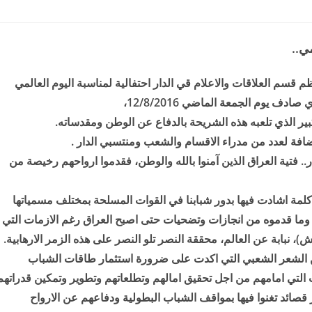
ي..
ظم قسم العلاقات والاعلام قي الدار احتفالية لمناسبة اليوم العالمي
كبير الذي تلعبه هذه الشريحة بالدفاع عن الوطن ومقدساته.
لاضافة لعدد من مدراء الاقسام والشعب ومنتسبي الدار .
.. فتية العراق الذين آمنوا بالله والوطن، فقدموا ارواحهم رخيصة من
كلمة اشادت فيها بدور شبابنا في القوات المسلحة بمختلف مسمياتها
وما قدموه من انجازات وتضحيات حتى اصبح العراق رغم الازمات التي
)، نبابة عن العالم، محققة النصر تلو النصر على هذه الزمر الارهابية.
ن الشعر الشعبي التي اكدت على ضرورة استثمار طاقات الشباب
 التي امامهم من اجل تحقيق امالهم وتطلعاتهم وتطوير وتمكين قدراتهم
صائد تغنوا فيها بمواقف الشباب البطولية ودفاعهم عن الارواح