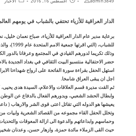
admin3849
أغسطس 16, 2016
الاخبار
الدار العراقية للأزياء تحتفي بالشباب في يومهم العالم
برعاية مدير عام الدار العراقية للأزياء، صباح نعمان خليل، ن
للشباب، (التي اقرتها جمعية الامم المتحدة عام 1999)، والذي صادف يوم الجمعة الماضي 12/8/2016،
وذلك تكريما لدورهم القيادي في المجتمع وعرفانا بالدور ال
حضر الاحتفالية منتسبو البيت الثقافي في بغداد الجديدة با
استهل الحفل بقراءة سورة الفاتحة على ارواح شهداءنا الابرار
اجل ان يبقى العراق شامخا.
ثم القت مديرة قسم العلاقات والاعلام، السيدة هدى يحيى، 
وابطال الحشد الشعبي، وبدورهم الفعال بالدفاع عن الوطن 
يعيشها هو الدوله التي تقاتل اعتى قوى الشر والارهاب ( داعش
وتخلل الحفل القاء مجموعه من القصائد الشعرية وابيات م
وحماسهم وابداعاتهم والدعوة الى ازالة المعوقات والتحديات
حيث القى الزملاء مائدة حمزة، وازهار حسن، وعدنان شخير ق