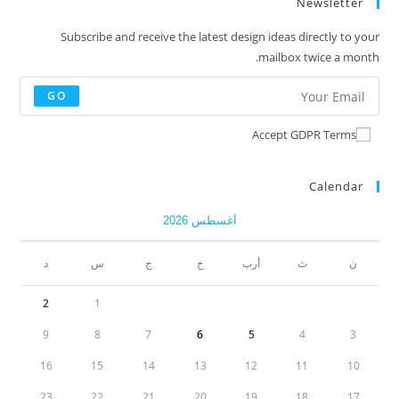
Newsletter
Subscribe and receive the latest design ideas directly to your
mailbox twice a month.
GO
Accept GDPR Terms
Calendar
أغسطس 2026
ن
ث
أرب
خ
ج
س
د
2
1
9
8
7
6
5
4
3
16
15
14
13
12
11
10
23
22
21
20
19
18
17