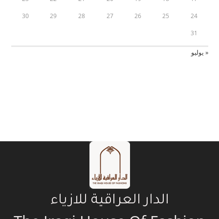
30
29
28
27
26
25
24
31
« يوليو
الدار العراقية للازياء