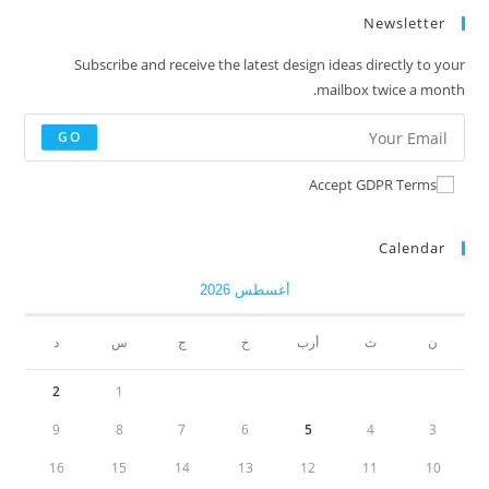
Newsletter
Subscribe and receive the latest design ideas directly to your
mailbox twice a month.
GO
Accept GDPR Terms
Calendar
أغسطس 2026
ن
ث
أرب
خ
ج
س
د
2
1
9
8
7
6
5
4
3
16
15
14
13
12
11
10