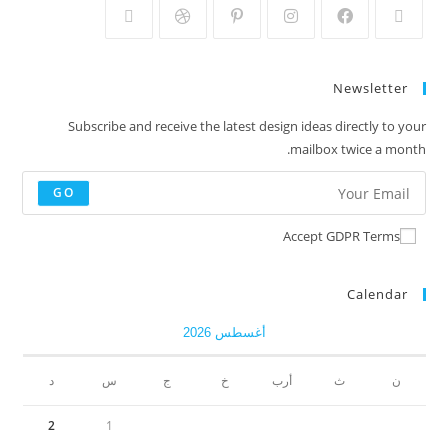
Newsletter
Subscribe and receive the latest design ideas directly to your
mailbox twice a month.
GO
Accept GDPR Terms
Calendar
أغسطس 2026
ن
ث
أرب
خ
ج
س
د
2
1