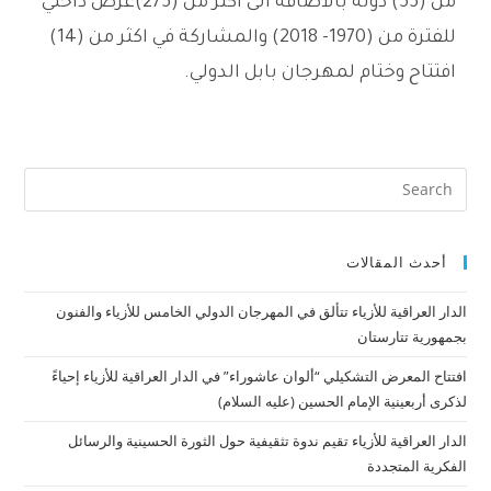
من (55) دولة بالاضافة الى اكثر من (275)عرض داخلي
للفترة من (1970- 2018) والمشاركة في اكثر من (14)
افتتاح وختام لمهرجان بابل الدولي.
أحدث المقالات
الدار العراقية للأزياء تتألق في المهرجان الدولي الخامس للأزياء والفنون
بجمهورية تتارستان
افتتاح المعرض التشكيلي “ألوان عاشوراء” في الدار العراقية للأزياء إحياءً
لذكرى أربعينية الإمام الحسين (عليه السلام)
الدار العراقية للأزياء تقيم ندوة تثقيفية حول الثورة الحسينية والرسائل
الفكرية المتجددة