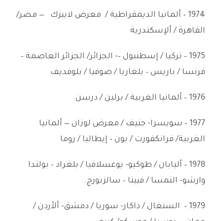
1974 – ألمانيا الديمقراطية / معرض لايبزك — مصر/
القاهرة / ألإسكندرية
1975 – تركيا / إسطنبول –- الجزائر/ الجزائر العاصمة –
فرنسا / باريس – بلغاريا / صوفيا / بلوفديف
1976 – ألمانيا الغربية / برلين / درسن
1977 – سويسرا- جنيف / معرض لوزان — ألمانيا
الغربية/ فرانكفورت / بون – إيطاليا / روما
1978 – أليابان / طوكيو- يوغسلافيا / بلغراد – بولندا
وارشو- النمسا / فيينا – سالزبورج.
1979 – السنغال / داكار- سوريا / دمشق- ألأردن /