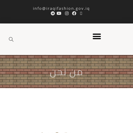
info@iraqifashion.gov.iq
من نحن