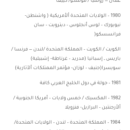
عمان — روسيا / موسكو/ كييف
1980 – الولايات المتحدة ألأمريكية ( واشنطن-
نيويورك – لوس أنجلوس – ديترويت – سان
فرانسسكو(
الكويت / الكويت – المملكة المتحدة /لندن — فرنسا /
باريس ــ إسبانيا (مدريد – غرناطة- إشبيلية)
سويسرا(جنيف – لوزان- مؤتمر الممتلكات ألآثارية)
1981 – جولة في دول الخليج العربي كافة
1982 – المكسيك / خمس ولايات – أمريكا الجنوبية /
ألأرجنتين – البرازيل- فنزويلا
1984 – المملكة المتحدة – لندن – الولايات المتحدة/