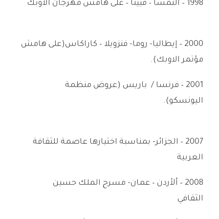
1998 – النمسا – فيينا – على هامش مهرجان ألأوبك
2000 – إيطاليا- روما- فنزويلا – كاراكاس(على هامش
مؤتمر الاوبك).
2001 – فرنسا / باريس (عروض منظمة
اليونسكو).
2007 – الجزائر- بمناسبة اختيارها عاصمة للثقافة
العربية
2008 – ألأردن – عمان- مسرح الملك حسين
الثقافي