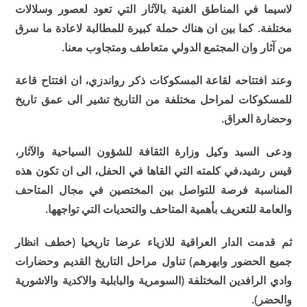
لاسيما في المناطق الغنية بالآثار التي تعود لعصور وسلالات
مختلفة. كما بين ان هناك حملة كبيرة للمطالبة ﻻعادة ما سرق
من آثار وان المجتمع الدولي متعاطف ومتجاوب معنا.
وعند افتتاحه لقاعة المسكوكات ذكر رواندزي، ان افتتاح قاعة
للمسكوكات لمراحل مختلفة من التاريخ تشير الى عمق تاريخ
وحضارة العراق.
ودعى السيد وكيل وزارة الثقافة للشؤون السياحية والآثار،
قيس رشيد،في كلمته التي القاها في الحفل، الى ان تكون هذه
المناسبة فرصة للتواصل بين المختصين في مجال المتاحف
والعامة للتعريف بأهمية المتاحف والتحديات التي تواجهها.
ثم قدمت الدار العراقية للازياء عرضا تاريخيا (خطف انظار
جميع الحضور وابهرهم) تناول مراحل التاريخ القديم وحضارات
وادي الرافدين المختلفة (السومرية والبابلية والاكدية والاشورية
والحضر).