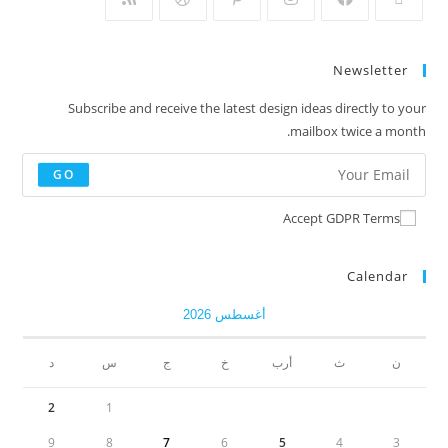
Newsletter
Subscribe and receive the latest design ideas directly to your
mailbox twice a month.
GO
Accept GDPR Terms
Calendar
أغسطس 2026
ن
ث
أرب
خ
ج
س
د
2
1
9
8
7
6
5
4
3