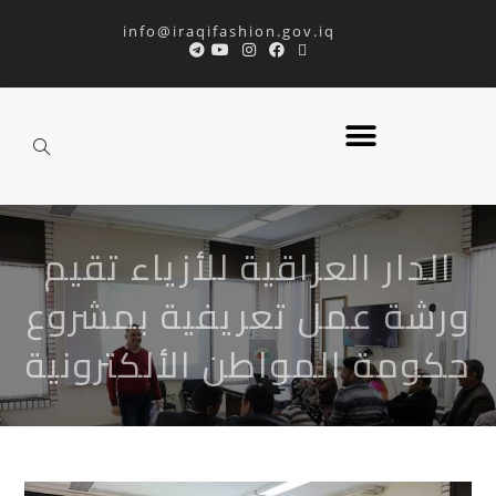
info@iraqifashion.gov.iq
الدار العراقية للأزياء تقيم
ورشة عمل تعريفية بمشروع
حكومة المواطن اﻷلكترونية